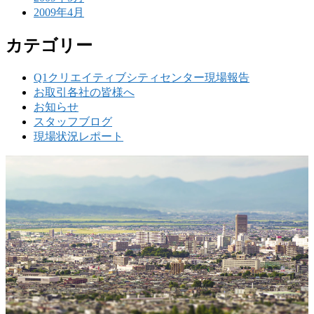
2009年4月
カテゴリー
Q1クリエイティブシティセンター現場報告
お取引各社の皆様へ
お知らせ
スタッフブログ
現場状況レポート
w
要
建設の歴史ある実績・建設技術と、旧カネフジハウス
りの利くフットワークが結びついた新しい建設会社で