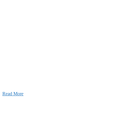
2026年07月27日
経理財務部 歓迎会～🍺
2026年07月03日
初夏の蔵王 大満喫！
Read More
ャンネル