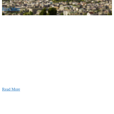
Read More
Recruitment
採用情報
あなたの実力を発揮してみませんか？幅広い人材を
います。特に建設業の営業経験者、技術者の方を歓
す。
Read More
せ