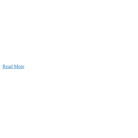
026年08月07日
夏季休業のお知らせ
026年03月03日
厚生労働大臣より「ユースエール認
」を受けました
25年12月23日
【お知らせ】年末年始の休業について
Read More
Blog
ブログ
2026年07月30日
豊洲 千客万来！