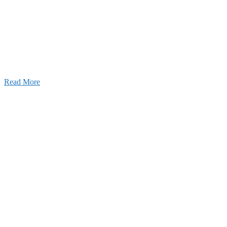
設のことを皆様にもっと楽しく知ってもらいたい。
ワクワクをお届けする為に、公式
YouTube
による動画
はじめました。
Read More
Inqury
お問い合わせ
こと、アイワフレームのこと、愛和建設のこと、
お気軽にお問い合わせください。