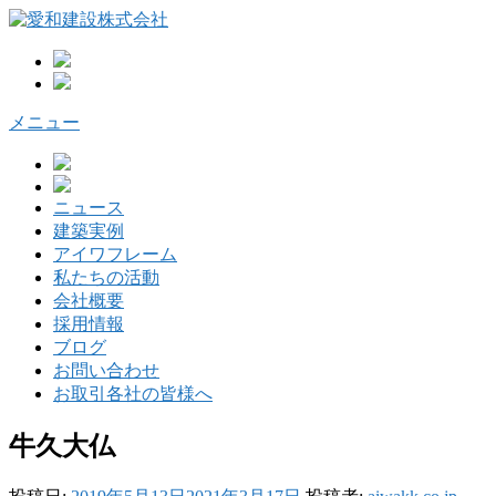
コ
ン
テ
ン
ツ
メニュー
へ
ス
キ
ッ
ニュース
プ
建築実例
アイワフレーム
私たちの活動
会社概要
採用情報
ブログ
お問い合わせ
お取引各社の皆様へ
牛久大仏