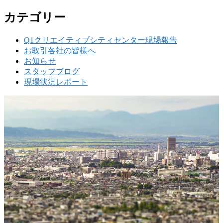
カテゴリー
Q1クリエイティブシティセンター現場報告
お取引各社の皆様へ
お知らせ
スタッフブログ
現場状況レポート
w
要
建設の歴史ある実績・建設技術と、旧カネフジハウス
りの利くフットワークが結びついた新しい建設会社で