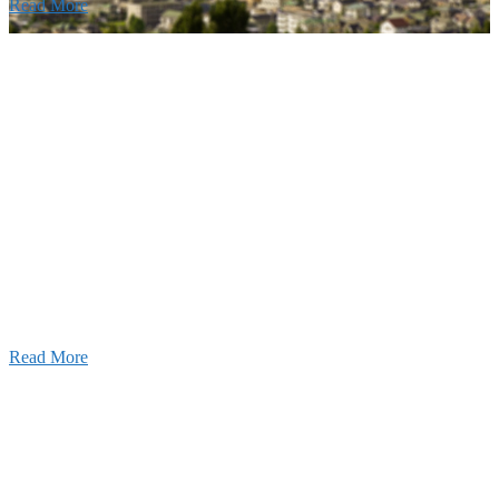
Read More
Recruitment
採用情報
あなたの実力を発揮してみませんか？幅広い人材を
います。特に建設業の営業経験者、技術者の方を歓
す。
Read More
せ