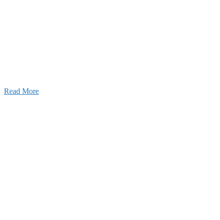
26年03月03日
厚生労働大臣より「ユースエール認
」を受けました
25年12月23日
【お知らせ】年末年始の休業について
Read More
Blog
ブログ
2026年07月30日
豊洲 千客万来！
2026年07月27日
経理財務部 歓迎会～🍺