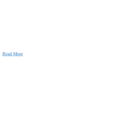
2026年07月03日
初夏の蔵王 大満喫！
Read More
ャンネル
設のことを皆様にもっと楽しく知ってもらいたい。
ワクワクをお届けする為に、公式
YouTube
による動画
はじめました。