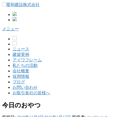
コ
ン
テ
ン
ツ
メニュー
へ
ス
キ
ッ
ニュース
プ
建築実例
アイワフレーム
私たちの活動
会社概要
採用情報
ブログ
お問い合わせ
お取引各社の皆様へ
今日のおやつ