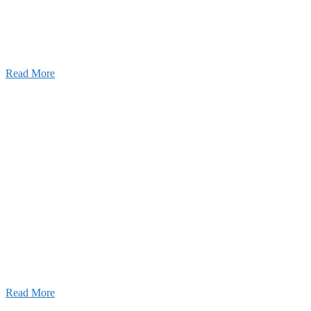
りの利くフットワークが結びついた新しい建設会社で
Read More
Recruitment
採用情報
あなたの実力を発揮してみませんか？幅広い人材を
います。特に建設業の営業経験者、技術者の方を歓
す。
Read More