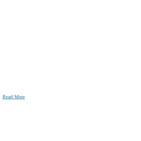
せ
026年03月03日
厚生労働大臣より「ユースエール認
」を受けました
25年12月23日
【お知らせ】年末年始の休業について
025年11月11日
ふれあいの道路愛護事業 清掃活動を実
しました！
Read More
Blog
ブログ