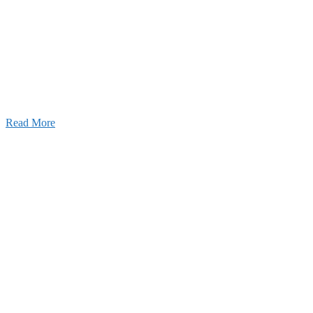
2026年07月30日
豊洲 千客万来！
2026年07月27日
経理財務部 歓迎会～🍺
2026年07月03日
初夏の蔵王 大満喫！
Read More
ャンネル
設のことを皆様にもっと楽しく知ってもらいたい。
ワクワクをお届けする為に、公式
YouTube
による動画
はじめました。