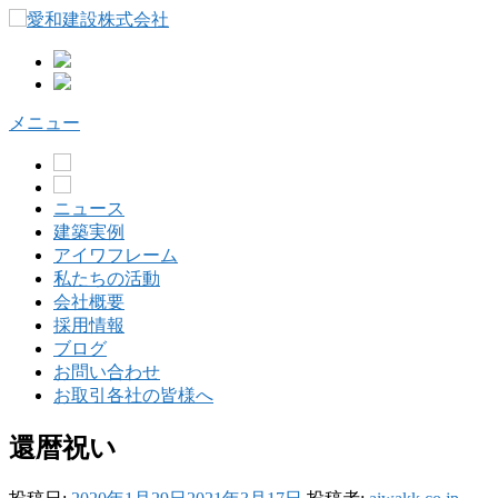
コ
ン
テ
ン
ツ
メニュー
へ
ス
キ
ッ
ニュース
プ
建築実例
アイワフレーム
私たちの活動
会社概要
採用情報
ブログ
お問い合わせ
お取引各社の皆様へ
還暦祝い