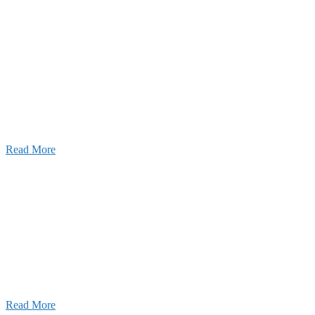
2026年07月03日
初夏の蔵王 大満喫！
Read More
ャンネル
設のことを皆様にもっと楽しく知ってもらいたい。
ワクワクをお届けする為に、公式
YouTube
による動画
はじめました。
Read More