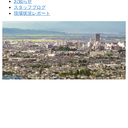
お知らせ
スタッフブログ
現場状況レポート
w
要
建設の歴史ある実績・建設技術と、旧カネフジハウス
りの利くフットワークが結びついた新しい建設会社で
Read More
Recruitment
採用情報
あなたの実力を発揮してみませんか？幅広い人材を
います。特に建設業の営業経験者、技術者の方を歓