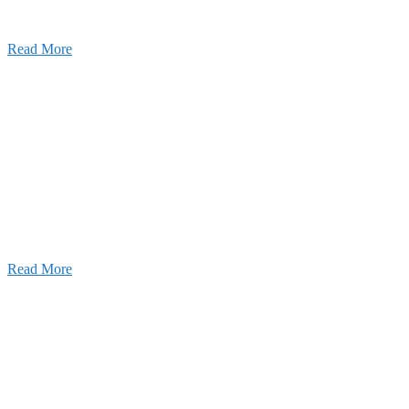
す。
Read More
せ
026年08月07日
夏季休業のお知らせ
026年03月03日
厚生労働大臣より「ユースエール認
」を受けました
25年12月23日
【お知らせ】年末年始の休業について
Read More
Blog
ブログ
2026年07月30日
豊洲 千客万来！