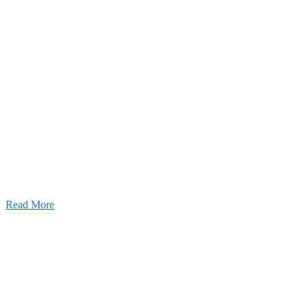
26年08月07日
夏季休業のお知らせ
026年03月03日
厚生労働大臣より「ユースエール認
」を受けました
25年12月23日
【お知らせ】年末年始の休業について
Read More
Blog
ブログ