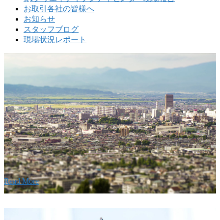
お取引各社の皆様へ
お知らせ
スタッフブログ
現場状況レポート
w
要
建設の歴史ある実績・建設技術と、旧カネフジハウス
りの利くフットワークが結びついた新しい建設会社で
Read More