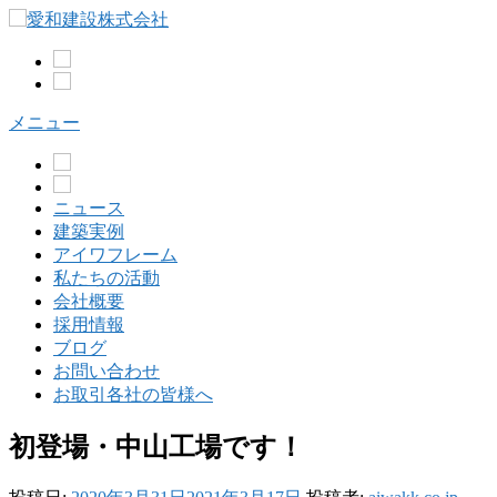
コ
ン
テ
ン
ツ
メニュー
へ
ス
キ
ッ
ニュース
プ
建築実例
アイワフレーム
私たちの活動
会社概要
採用情報
ブログ
お問い合わせ
お取引各社の皆様へ
初登場・中山工場です！