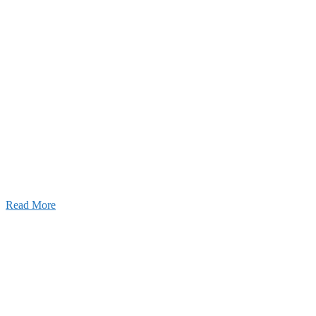
2026年07月03日
初夏の蔵王 大満喫！
Read More
ャンネル