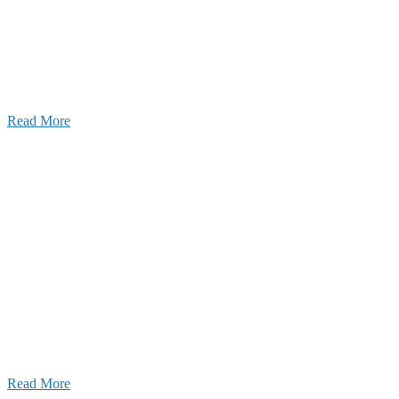
設のことを皆様にもっと楽しく知ってもらいたい。
ワクワクをお届けする為に、公式
YouTube
による動画
はじめました。
Read More
Inqury
お問い合わせ
こと、アイワフレームのこと、愛和建設のこと、
お気軽にお問い合わせください。
Read More