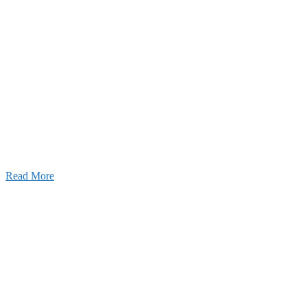
ャンネル
設のことを皆様にもっと楽しく知ってもらいたい。
ワクワクをお届けする為に、公式
YouTube
による動画
はじめました。
Read More
Inqury
お問い合わせ