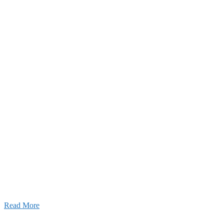
2026年07月27日
経理財務部 歓迎会～🍺
2026年07月03日
初夏の蔵王 大満喫！
Read More