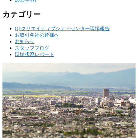
カテゴリー
Q1クリエイティブシティセンター現場報告
お取引各社の皆様へ
お知らせ
スタッフブログ
現場状況レポート
w
要
建設の歴史ある実績・建設技術と、旧カネフジハウス
りの利くフットワークが結びついた新しい建設会社で