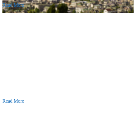
Read More
Recruitment
採用情報
あなたの実力を発揮してみませんか？幅広い人材を
います。特に建設業の営業経験者、技術者の方を歓
す。
Read More
せ