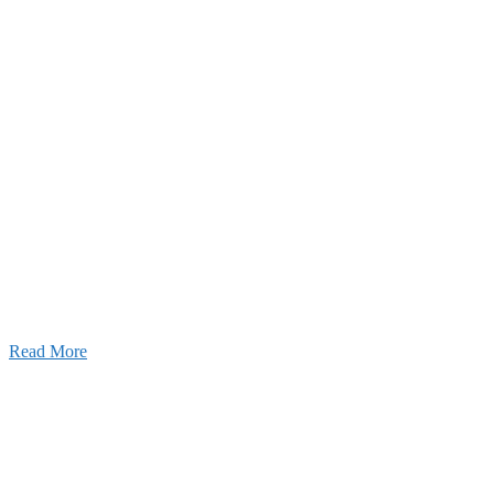
25年11月11日
ふれあいの道路愛護事業 清掃活動を実
しました！
Read More
Blog
ブログ