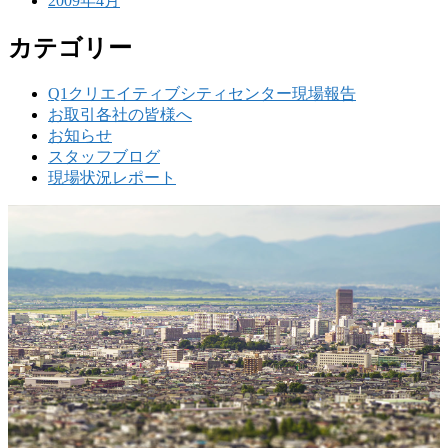
2009年4月
カテゴリー
Q1クリエイティブシティセンター現場報告
お取引各社の皆様へ
お知らせ
スタッフブログ
現場状況レポート
w
要
建設の歴史ある実績・建設技術と、旧カネフジハウス
りの利くフットワークが結びついた新しい建設会社で