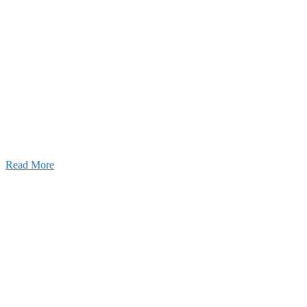
ャンネル
設のことを皆様にもっと楽しく知ってもらいたい。
ワクワクをお届けする為に、公式
YouTube
による動画
はじめました。
Read More
Inqury
お問い合わせ