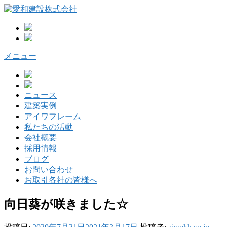
コ
ン
テ
ン
ツ
メニュー
へ
ス
キ
ッ
ニュース
プ
建築実例
アイワフレーム
私たちの活動
会社概要
採用情報
ブログ
お問い合わせ
お取引各社の皆様へ
向日葵が咲きました☆