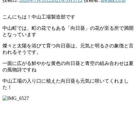
投稿日:
2020年7月31日
2021年3月17日
投稿者:
aiwakk.co.jp
こんにちは！中山工場製造部です
中山町では、町の花でもある「向日葵」の花が至る所で満開
となっています
燦々と太陽を浴びて育つ向日葵は、元気と明るさの象徴と言
われるそうです。
一面に広がる鮮やかな黄色の向日葵と青空の組み合わせは夏
の風物詩ですね
中山工場の入り口に植えた向日葵も元気に咲いてくれまし
た！