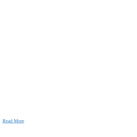
2026年07月03日
初夏の蔵王 大満喫！
Read More