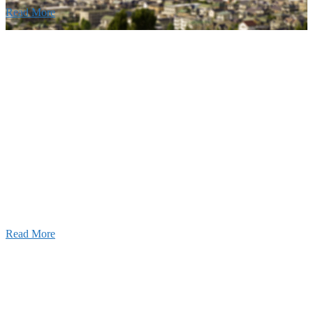
Read More
Recruitment
採用情報
あなたの実力を発揮してみませんか？幅広い人材を
います。特に建設業の営業経験者、技術者の方を歓
す。
Read More
せ