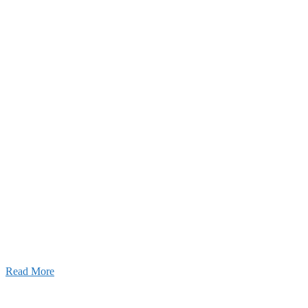
26年08月07日
夏季休業のお知らせ
026年03月03日
厚生労働大臣より「ユースエール認
」を受けました
25年12月23日
【お知らせ】年末年始の休業について
Read More