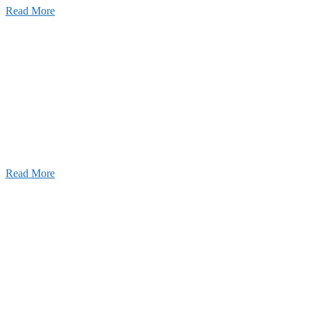
Read More
Recruitment
採用情報
あなたの実力を発揮してみませんか？幅広い人材を
います。特に建設業の営業経験者、技術者の方を歓
す。
Read More
せ
026年03月03日
厚生労働大臣より「ユースエール認
」を受けました
25年12月23日
【お知らせ】年末年始の休業について
025年11月11日
ふれあいの道路愛護事業 清掃活動を実