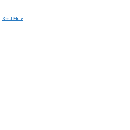
しました！
Read More
Blog
ブログ
2026年07月30日
豊洲 千客万来！