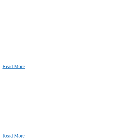
2026年07月03日
初夏の蔵王 大満喫！
Read More
ャンネル
設のことを皆様にもっと楽しく知ってもらいたい。
ワクワクをお届けする為に、公式
YouTube
による動画
はじめました。
Read More