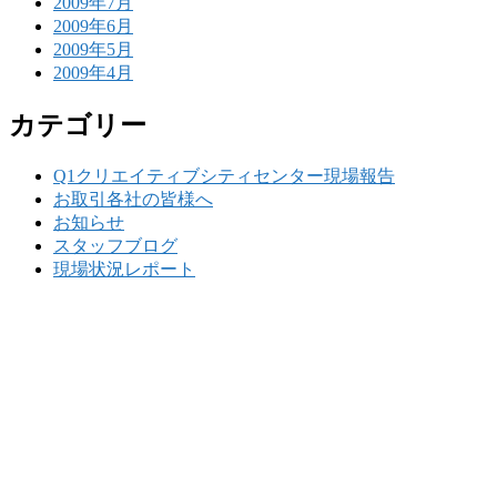
2009年7月
2009年6月
2009年5月
2009年4月
カテゴリー
Q1クリエイティブシティセンター現場報告
お取引各社の皆様へ
お知らせ
スタッフブログ
現場状況レポート
w
要
建設の歴史ある実績・建設技術と、旧カネフジハウス
りの利くフットワークが結びついた新しい建設会社で