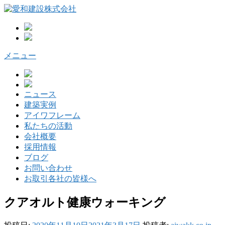
コ
ン
テ
ン
ツ
メニュー
へ
ス
キ
ッ
ニュース
プ
建築実例
アイワフレーム
私たちの活動
会社概要
採用情報
ブログ
お問い合わせ
お取引各社の皆様へ
クアオルト健康ウォーキング