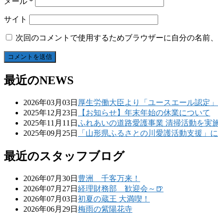
メール
*
サイト
次回のコメントで使用するためブラウザーに自分の名前、
最近のNEWS
2026年03月03日
厚生労働大臣より「ユースエール認定」
2025年12月23日
【お知らせ】年末年始の休業について
2025年11月11日
ふれあいの道路愛護事業 清掃活動を実
2025年09月25日
「山形県ふるさとの川愛護活動支援」に
最近のスタッフブログ
2026年07月30日
豊洲 千客万来！
2026年07月27日
経理財務部 歓迎会～🍺
2026年07月03日
初夏の蔵王 大満喫！
2026年06月29日
梅雨の紫陽花寺