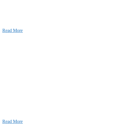
りの利くフットワークが結びついた新しい建設会社で
Read More
Recruitment
採用情報
あなたの実力を発揮してみませんか？幅広い人材を
います。特に建設業の営業経験者、技術者の方を歓
す。
Read More