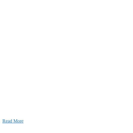
25年11月11日
ふれあいの道路愛護事業 清掃活動を実
しました！
Read More