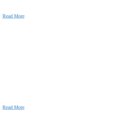
Read More
ャンネル
設のことを皆様にもっと楽しく知ってもらいたい。
ワクワクをお届けする為に、公式
YouTube
による動画
はじめました。
Read More
Inqury