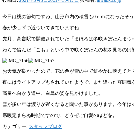
投稿日:
2021年3月3日
2021年3月17日
投稿者:
aiwakk.co.jp
今日は桃の節句ですね。山形市内の積雪も0ｃｍになったそ
春が少しずつ近づいてきていますね
先月、高畠駅で開催されていた「まほろば冬咲きぼたんまつ
わらで編んだ「こも」という中で咲くぼたんの花を見るのは
お天気が良かったので、花の色が雪の中で鮮やかに映えてと
夜にはライトアップもされていたようで、また違った雰囲気
高畠へ向かう道中、白鳥の姿を見かけました。
雪が多い年は渡りが遅くなると聞いた事があります。今年は
寒暖定まらぬ時期ですので、どうぞご自愛のほどを。
カテゴリー:
スタッフブログ