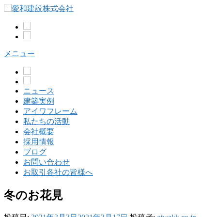
コ
ン
テ
ン
ツ
メニュー
へ
ス
キ
ッ
ニュース
プ
建築実例
アイワフレーム
私たちの活動
会社概要
採用情報
ブログ
お問い合わせ
お取引各社の皆様へ
冬のお花見