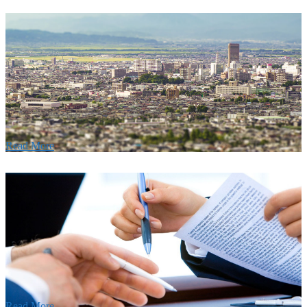
w
要
建設の歴史ある実績・建設技術と、旧カネフジハウス
りの利くフットワークが結びついた新しい建設会社で
Read More
Recruitment
採用情報
あなたの実力を発揮してみませんか？幅広い人材を
います。特に建設業の営業経験者、技術者の方を歓
す。
Read More