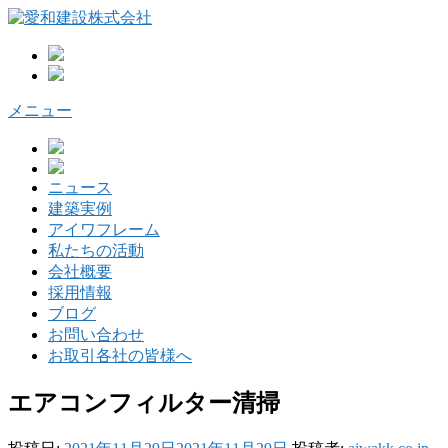
コ
ン
テ
ン
ツ
メニュー
へ
ス
キ
ッ
ニュース
プ
建築実例
アイワフレーム
私たちの活動
会社概要
採用情報
ブログ
お問い合わせ
お取引各社の皆様へ
エアコンフィルター清掃