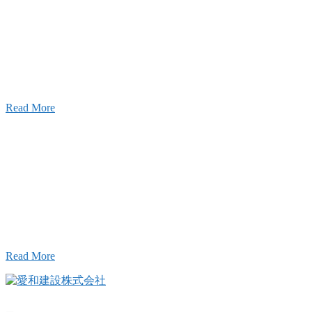
ャンネル
設のことを皆様にもっと楽しく知ってもらいたい。
ワクワクをお届けする為に、公式
YouTube
による動画
はじめました。
Read More
Inqury
お問い合わせ
こと、アイワフレームのこと、愛和建設のこと、
お気軽にお問い合わせください。
Read More