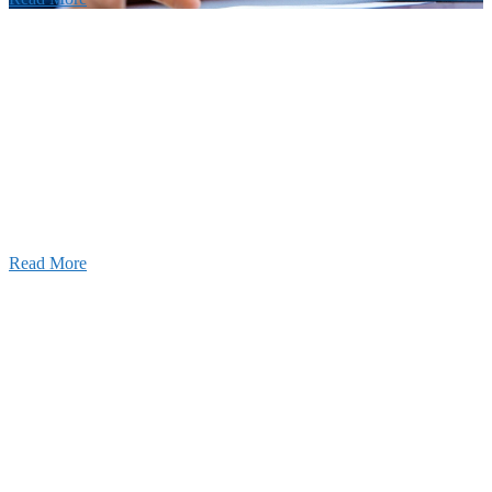
せ
026年08月07日
夏季休業のお知らせ
026年03月03日
厚生労働大臣より「ユースエール認
」を受けました
25年12月23日
【お知らせ】年末年始の休業について
Read More
Blog
ブログ