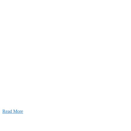
2026年07月03日
初夏の蔵王 大満喫！
Read More