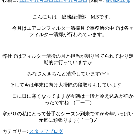
投稿日:
2021年11月29日
2021年11月29日
投稿者:
aiwakk.co.jp
こんにちは 総務経理部 M.Sです。
今月はエアコンフィルター清掃月で事務所の中では各々
フィルター清掃が行われています。
弊社ではフィルター清掃の月と担当が割り当てられており定
期的に行っていますが
みなさんきちんと清掃しています(^^♪
そして今は年末に向け大掃除の段取りもしています。
日に日に寒くなってますが今朝は一段と冷え込みが強か
ったですね (￣ー￣)
寒がりの私にとって苦手なシーズン到来ですが今年いっぱい
元気に頑張ります( ｀ー´)ノ
カテゴリー:
スタッフブログ