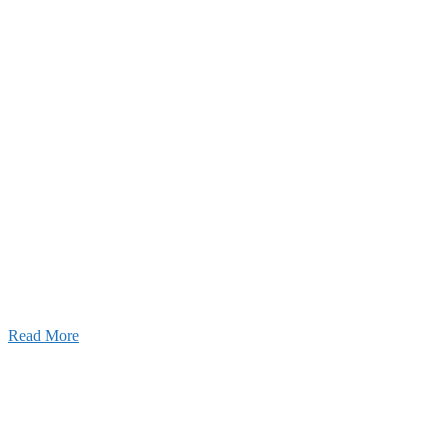
2026年07月27日
経理財務部 歓迎会～🍺
2026年07月03日
初夏の蔵王 大満喫！
Read More
ャンネル