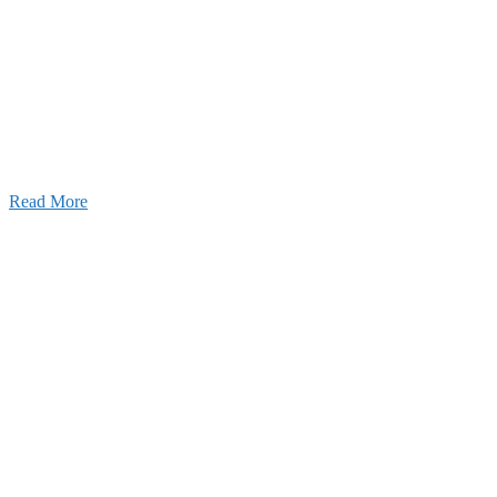
設のことを皆様にもっと楽しく知ってもらいたい。
ワクワクをお届けする為に、公式
YouTube
による動画
はじめました。
Read More
Inqury
お問い合わせ
こと、アイワフレームのこと、愛和建設のこと、
お気軽にお問い合わせください。