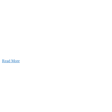
26年03月03日
厚生労働大臣より「ユースエール認
」を受けました
25年12月23日
【お知らせ】年末年始の休業について
025年11月11日
ふれあいの道路愛護事業 清掃活動を実
しました！
Read More
Blog
ブログ