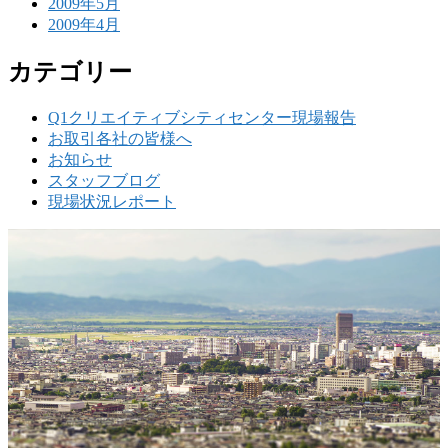
2009年5月
2009年4月
カテゴリー
Q1クリエイティブシティセンター現場報告
お取引各社の皆様へ
お知らせ
スタッフブログ
現場状況レポート
w
要
建設の歴史ある実績・建設技術と、旧カネフジハウス
りの利くフットワークが結びついた新しい建設会社で