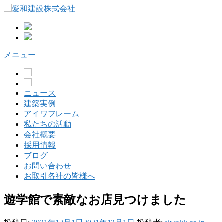
コ
ン
テ
ン
ツ
メニュー
へ
ス
キ
ッ
ニュース
プ
建築実例
アイワフレーム
私たちの活動
会社概要
採用情報
ブログ
お問い合わせ
お取引各社の皆様へ
遊学館で素敵なお店見つけました