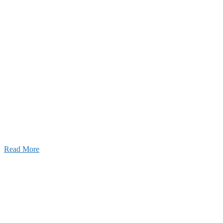
2026年07月03日
初夏の蔵王 大満喫！
Read More
ャンネル
設のことを皆様にもっと楽しく知ってもらいたい。