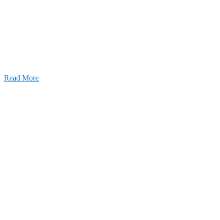
026年08月07日
夏季休業のお知らせ
026年03月03日
厚生労働大臣より「ユースエール認
」を受けました
25年12月23日
【お知らせ】年末年始の休業について
Read More
Blog
ブログ