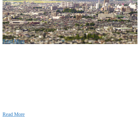
建設の歴史ある実績・建設技術と、旧カネフジハウス
りの利くフットワークが結びついた新しい建設会社で
Read More
Recruitment
採用情報
あなたの実力を発揮してみませんか？幅広い人材を
います。特に建設業の営業経験者、技術者の方を歓
す。
Read More
せ