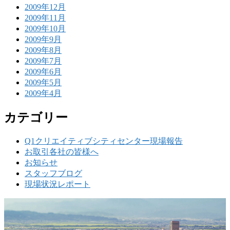
2009年12月
2009年11月
2009年10月
2009年9月
2009年8月
2009年7月
2009年6月
2009年5月
2009年4月
カテゴリー
Q1クリエイティブシティセンター現場報告
お取引各社の皆様へ
お知らせ
スタッフブログ
現場状況レポート
w
要