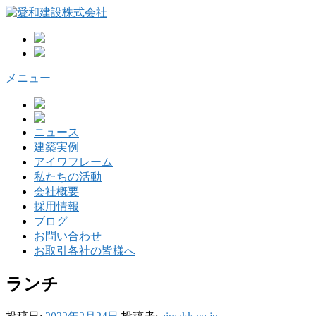
コ
ン
テ
ン
ツ
メニュー
へ
ス
キ
ッ
ニュース
プ
建築実例
アイワフレーム
私たちの活動
会社概要
採用情報
ブログ
お問い合わせ
お取引各社の皆様へ
ランチ