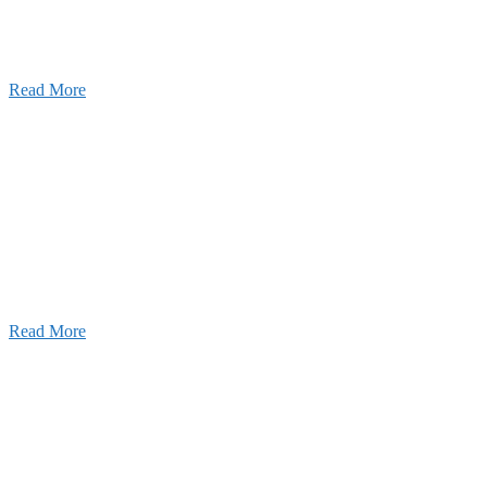
2026年07月03日
初夏の蔵王 大満喫！
Read More
ャンネル
設のことを皆様にもっと楽しく知ってもらいたい。
ワクワクをお届けする為に、公式
YouTube
による動画
はじめました。
Read More
Inqury
お問い合わせ
こと、アイワフレームのこと、愛和建設のこと、