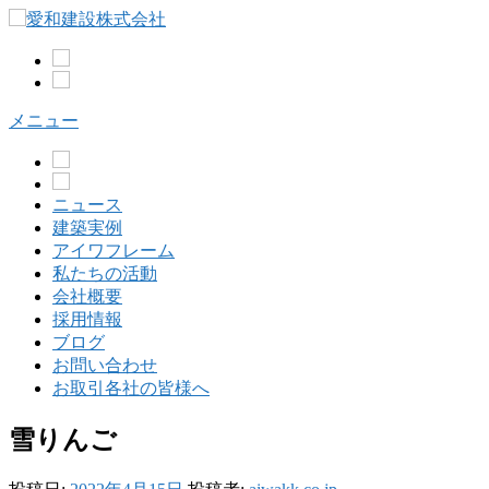
コ
ン
テ
ン
ツ
メニュー
へ
ス
キ
ッ
ニュース
プ
建築実例
アイワフレーム
私たちの活動
会社概要
採用情報
ブログ
お問い合わせ
お取引各社の皆様へ
雪りんご