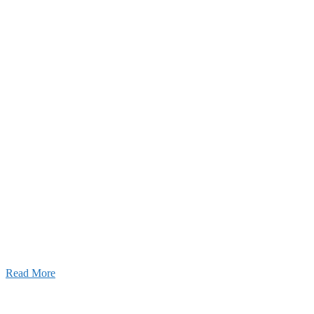
26年03月03日
厚生労働大臣より「ユースエール認
」を受けました
25年12月23日
【お知らせ】年末年始の休業について
Read More
Blog