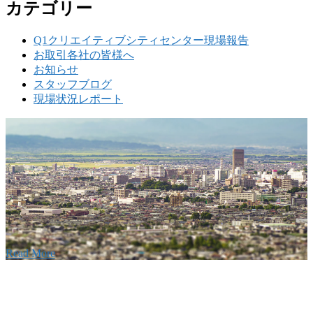
カテゴリー
Q1クリエイティブシティセンター現場報告
お取引各社の皆様へ
お知らせ
スタッフブログ
現場状況レポート
w
要
建設の歴史ある実績・建設技術と、旧カネフジハウス
りの利くフットワークが結びついた新しい建設会社で
Read More
Recruitment