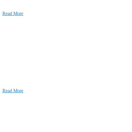
Read More
せ
026年03月03日
厚生労働大臣より「ユースエール認
」を受けました
25年12月23日
【お知らせ】年末年始の休業について
025年11月11日
ふれあいの道路愛護事業 清掃活動を実
しました！
Read More
Blog
ブログ