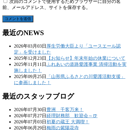
次回のコメントで使用するためブラウザーに自分の名
前、メールアドレス、サイトを保存する。
最近のNEWS
2026年03月03日
厚生労働大臣より「ユースエール認
定」を受けました
2025年12月23日
【お知らせ】年末年始の休業について
2025年11月11日
ふれあいの道路愛護事業 清掃活動を実
施しました！
2025年09月25日
「山形県ふるさとの川愛護活動支援」
に参画しました！
最近のスタッフブログ
2026年07月30日
豊洲 千客万来！
2026年07月27日
経理財務部 歓迎会～🍺
2026年07月03日
初夏の蔵王 大満喫！
2026年06月29日
梅雨の紫陽花寺