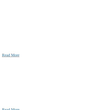
2026年07月03日
初夏の蔵王 大満喫！
Read More
ャンネル
設のことを皆様にもっと楽しく知ってもらいたい。
ワクワクをお届けする為に、公式
YouTube
による動画
はじめました。
Read More