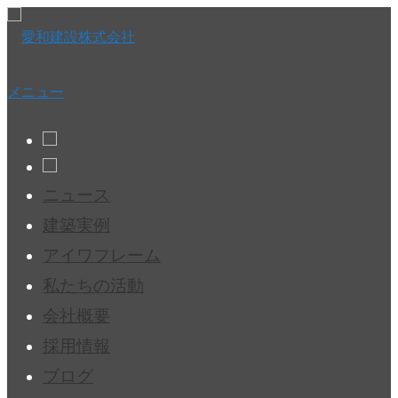
コ
ン
テ
ン
ツ
メニュー
へ
ス
キ
ッ
プ
ニュース
建築実例
アイワフレーム
私たちの活動
会社概要
採用情報
ブログ