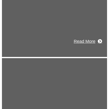
経理財務部 歓迎会～🍺
2026年07月03日
初夏の蔵王 大満喫！
Read More
式チャンネル