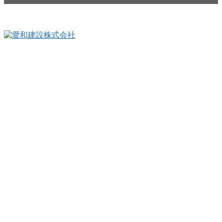
Read More
〒990-0821
山形県山形市北町３丁目9-15
TEL：023-664-0068（代表）
FAX：023-664-0018
フリーダイヤル：0120-023-622
プライバシーポリシー
ニュース
建築実例
アイワフレーム
私たちの活動