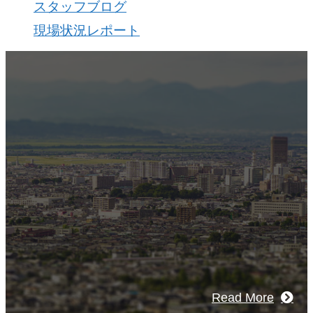
スタッフブログ
現場状況レポート
view
社概要
南建設の歴史ある実績・建設技術と、旧
フジハウスの小回りの利くフットワーク
びついた新しい建設会社です。
Read More