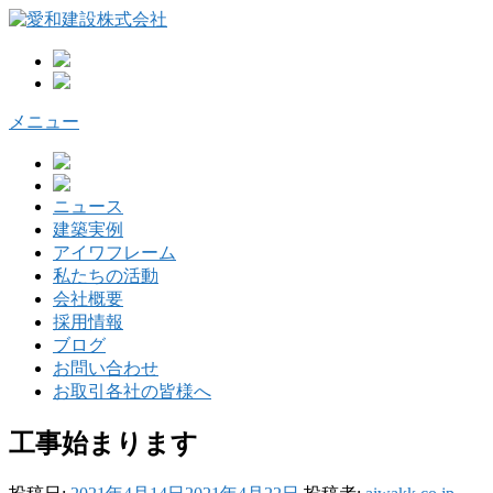
コ
ン
テ
ン
ツ
メニュー
へ
ス
キ
ッ
ニュース
プ
建築実例
アイワフレーム
私たちの活動
会社概要
採用情報
ブログ
お問い合わせ
お取引各社の皆様へ
工事始まります