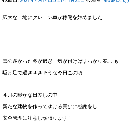
投稿日:
2021年4月14日
2021年4月22日
投稿者:
aiwakk.co.jp
広大な土地にクレーン車が稼働を始めました！
雪の多かった冬が過ぎ、気が付けばすっかり春……も
駆け足で過ぎゆきそうな今日この頃。
４月の暖かな日差しの中
新たな建物を作ってゆける喜びに感謝をし
安全管理に注意し頑張ります！